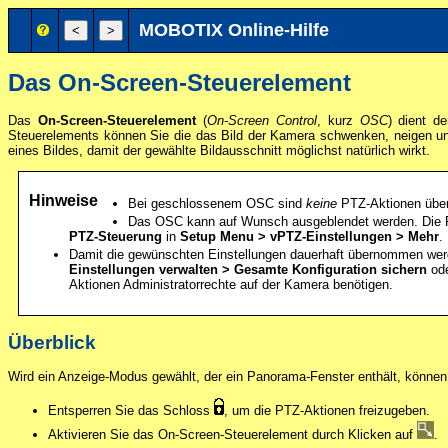
MOBOTIX Online-Hilfe
Das On-Screen-Steuerelement
Das
On-Screen-Steuerelement
(
On-Screen Control
, kurz
OSC
) dient d
Steuerelements können Sie die das Bild der Kamera schwenken, neigen und
eines Bildes, damit der gewählte Bildausschnitt möglichst natürlich wirkt.
Hinweise
Bei geschlossenem OSC sind
keine
PTZ-Aktionen über 
Das OSC kann auf Wunsch ausgeblendet werden.
Die 
PTZ-Steuerung
in
Setup Menu > vPTZ-Einstellungen > Mehr
.
Damit die gewünschten Einstellungen dauerhaft übernommen werde
Einstellungen verwalten > Gesamte Konfiguration sichern
ode
Aktionen Administratorrechte auf der Kamera benötigen.
Überblick
Wird ein Anzeige-Modus gewählt, der ein Panorama-Fenster enthält, können
Entsperren Sie das Schloss
, um die PTZ-Aktionen freizugeben.
Aktivieren Sie das On-Screen-Steuerelement durch Klicken auf
.