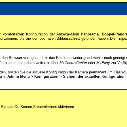
er komfortablen Konfiguration der Anzeige-Modi
Panorama
,
Doppel-Panor
 zoomen, bis Sie den optimalen Bildausschnitt gefunden haben. Die Trapezk
den Browser verfügbar, d. h. das Bild kann weder geschwenkt noch geneigt
Funktion steht jedoch weiterhin über
MxControlCenter
oder
MxEasy
zur Verfü
n, sollten Sie die aktuelle Konfiguration der Kamera permanent (im Flash-S
r in
Admin Menu > Konfiguration > Sichern der aktuellen Konfiguration
 Sie das On-Screen-Steuerelement aktivieren: