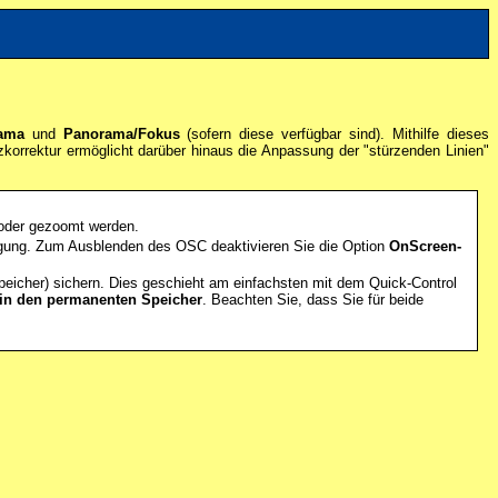
ama
und
Panorama/Fokus
(sofern diese verfügbar sind). Mithilfe dieses
orrektur ermöglicht darüber hinaus die Anpassung der "stürzenden Linien"
 oder gezoomt werden.
gung.
Zum Ausblenden des OSC deaktivieren Sie die Option
OnScreen-
peicher) sichern. Dies geschieht am einfachsten mit dem Quick-Control
 in den permanenten Speicher
. Beachten Sie, dass Sie für beide